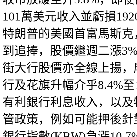
101
萬美元收入並虧損
192
特朗普的美國首富馬斯克
到追捧，股價繼週二漲
3
街大行股價亦全線上揚，
行及花旗升幅介乎
8.4%
至
有利銀行利息收入，以及
管政策，例如可能押後針
銀行指數
(KBW)
急漲
10.7