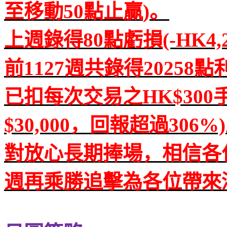
至移動
50
點止贏
)
。
上週錄得
80
點虧損
(-HK4,
前
1127
週共錄得
20258
點
已扣每次交易之
HK$300
$30,000
，回報超過
306%)
對放心長期捧場，相信各
週再乘勝追擊為各位帶來