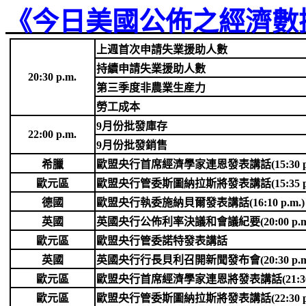
《今日美國公佈之經濟數
上週首次申請失業援助人數
持續申請失業援助人數
20:30 p.m.
第三季度非農業生産力
勞工成本
9
月份批發庫存
22:00 p.m.
9
月份批發銷售
希臘
歐盟央行首席經濟學家連恩發表講話
(15:30 
歐元區
歐盟央行管委斯圖納拉斯將發表講話
(15:35 
德國
歐盟央行執委施納貝爾發表講話
(16:10 p.m.)
英國
英國央行公佈利率決議和會議紀要
(20:00 p.
歐元區
歐盟央行管委諾特發表講話
英國
英國央行行長貝利召開新聞發布會
(20:30 p.
歐元區
歐盟央行首席經濟學家連恩將發表講話
(21:3
歐元區
歐盟央行管委斯圖納拉斯將發表講話
(22:30 