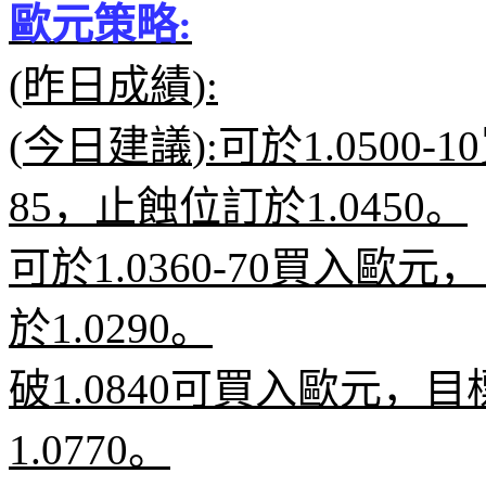
歐元策略
:
(
昨日成績
):
(
今日建議
):
可於
1.0500-10
85
，止蝕位訂於
1.0450
。
可於
1.0360-70
買入歐元，
於
1.0290
。
破
1.0840
可買入歐元，目
1.0770
。