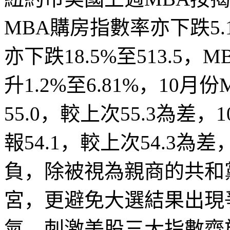
MBA
購房指數率亦下跌
5
亦下跌
18.5%
至
51
3.5
，
MB
升
1.2%
至
6.81%
，
10
月份
M
55.0
，較上次
55.3
為差，
1
報
54.1
，較上次
54.3
為差
負，除被視為親商的共和
宮，更避免大選結果出現
氣，刺激美股三大指數齊