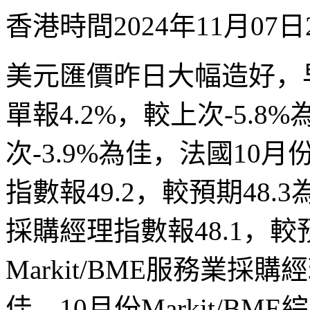
香港時間
2024
年
11
月
07
日
美元匯價
昨
日大幅造
好
，
單報
4.2%
，較上次
-5.8%
次
-3.9%
為佳，法國
10
月
指數報
49.2
，較預期
48.3
採
購經理指數報
48.1
，較
Markit/BME
服務業
採
購經
佳，
10
月份
Markit/BME
綜