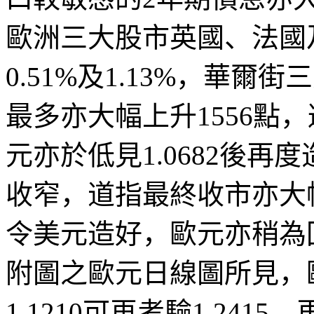
歐洲三大股市英國、法國
0.51%
及
1.13%
，華爾街三
最多亦大幅上
升
155
6
點，
元亦於
低
見
1.0682
後再度
收
窄
，
道指最終收市亦大
令美元造好
，
歐元亦稍為
附圖之歐元日線圖所見，
1.1210
可再考驗
1.2415
，