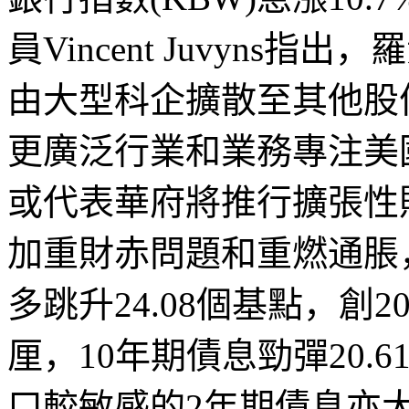
員
Vincent Juvyns
指出，羅
由大型科企擴散至其他股
更廣泛行業和業務專注美
或代表華府將推行擴張性
加重財赤問題和重燃通脹
多跳升
24.08
個基點，創
2
厘，
10
年期債息勁彈
20.6
口較敏感的
2
年期債息亦