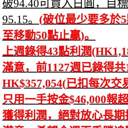
破
94.40
可買入日圓，目
95.15
。
(
破位最少要多於
5
至移動
50
點止贏
)
。
上週錄
得
43
點利潤
(HK1,1
滿意，前
1127
週已錄得共
HK$357,054(
已扣每次交
只用一手按金
$46,000
報
獲得利潤，絕對放心長期