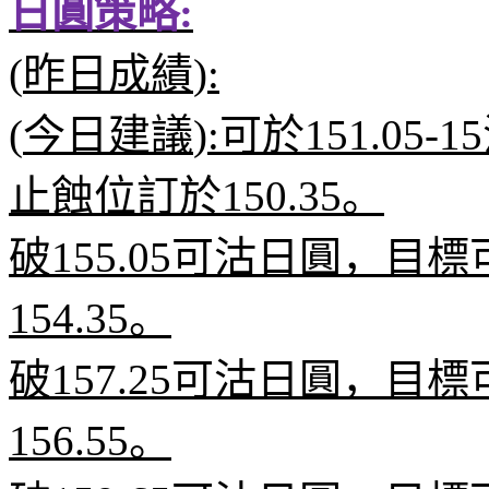
日圓策略
:
(
昨日成績
):
(
今日建議
):
可
於
151.05-15
止蝕位訂於
150.35
。
破
155.05
可沽日圓，目標
154.35
。
破
157.25
可沽日圓，目標
156.55
。