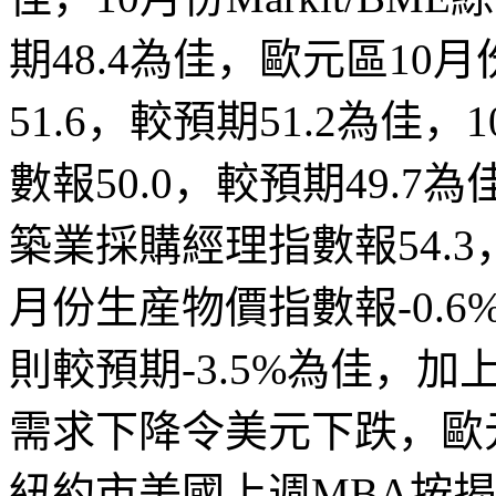
期
48.4
為佳，歐元區
10
月
51.6
，較預期
51.2
為佳，
1
數報
50.0
，較預期
49.7
為
築業
採
購經理指數報
54.3
月份生産物價指數報
-0.6
則較預期
-3.5%
為佳，加
需求下降令美元下跌
，歐
紐約市美國上週
MBA
按揭