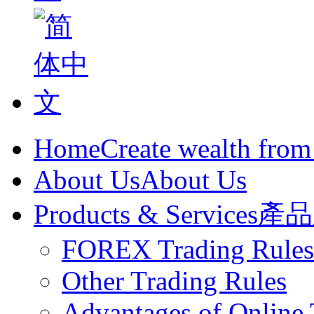
Home
Create wealth from
About Us
About Us
Products & Services
產品
FOREX Trading Rules
Other Trading Rules
Advantages of Online 