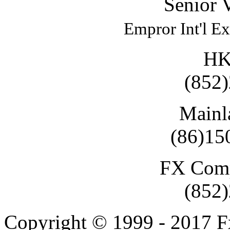
Senior V
Empror Int'l E
HK
(852
Mainl
(86)15
FX Comp
(852
Copyright © 1999 - 2017 F