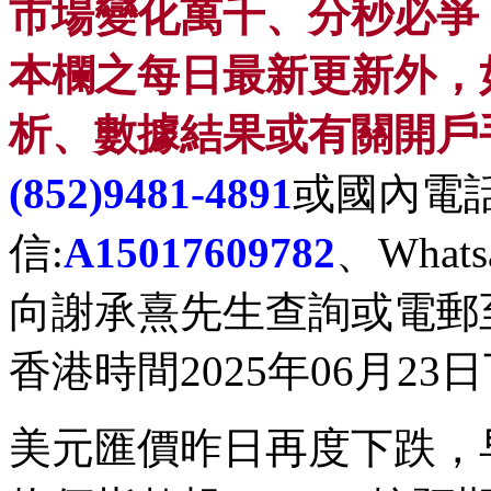
市
場變化萬千、分秒必爭
本欄之每日最新更新外，
析、數據結果或有關開戶
(852)9481-4891
或國內電
信
:
A15017609782
、
Whats
向謝承熹先生查詢或電郵
香港時間
2025
年
06
月
23
日
美元匯價
昨
日再度下跌
，