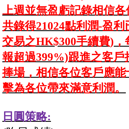
上週
並無盈虧記錄
相信各
共錄得
21024
點利潤
-
盈利
交易之
HK$300
手續費
)
，
報超過
399%)
跟進之客戶
捧場，相信各位客戶應能
擊為各位帶來滿意利潤
。
日圓策略
: