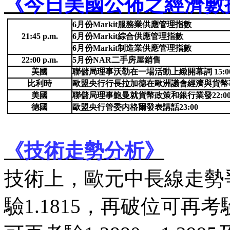
《今日美國公佈之經濟數
6
月份
Markit
服務業供應管理指數
21:45 p.m.
6
月份
Markit
綜合供應管理指數
6
月份
Markit
制造業供應管理指數
22:00 p.m.
5
月份
NAR
二手房屋銷售
美國
聯儲局理事沃勒在一場活動上緻開幕詞
15:0
比利時
歐盟央行行長拉加德在歐洲議會經濟與貨幣
美國
聯儲局理事鮑曼就貨幣政策和銀行業發
22:0
德國
歐盟央行管委内格爾發表講話
23:00
《技術走勢分析》
技術上，歐元中長線走勢
驗
1.1815
，再破位可再考