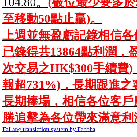
104.80
。
(
破位最少要多於
至移動
50
點止贏
)
。
上週
並無盈虧記錄
相信各
已錄得共
13864
點利潤，
次交易之
HK$300
手續費
)
報超
731%)
，長期跟進之
長期捧場，相信各位客戶
勝追擊為各位帶來滿意利
FaLang translation system by Faboba