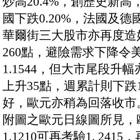
炒高
20.4%
，創歷史新高
國
下跌
0.20%
，法
國
及德
華爾街三大股市亦再度造
260
點，
避險需求下降令
1.1544
，
但
大市
尾段
升幅
上升
35
點，
週
累計則下跌
好
，
歐元亦稍為回落收
市
附圖之歐元日線圖所見，
1.1210
可再考驗
1. 2415
，