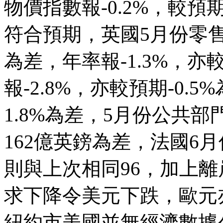
物價指數
報
-0.2%
，較預
符合
預期，英國
5
月份零
為差，年率
報
-1.3%
，亦
報
-2.8%
，亦較預期
-0.5%
1.8%
為差，
5
月份公共部
162
億英鎊為差，法國
6
月
則與上次相同
96
，加上離
求下降令美元下跌
，歐元
紐約市
美國並無經濟數據