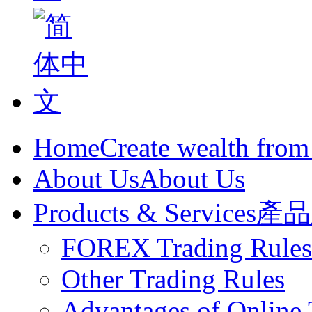
Home
Create wealth from
About Us
About Us
Products & Services
產品
FOREX Trading Rules
Other Trading Rules
Advantages of Online 