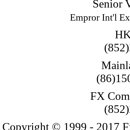
Senior V
Empror Int'l E
HK
(852
Mainl
(86)15
FX Comp
(852
Copyright © 1999 - 2017 F