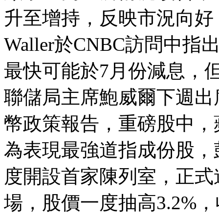
升至增持，反映市況向好
Waller
於
CNBC
訪問中指
最快可能於
7
月份減息，
聯儲局主席鮑威爾下
週
出
幣政策報告，重磅股中，
為表現最強道指成份股，
度開設首家陳列室，正式
場，股價一度抽高
3.2%
，