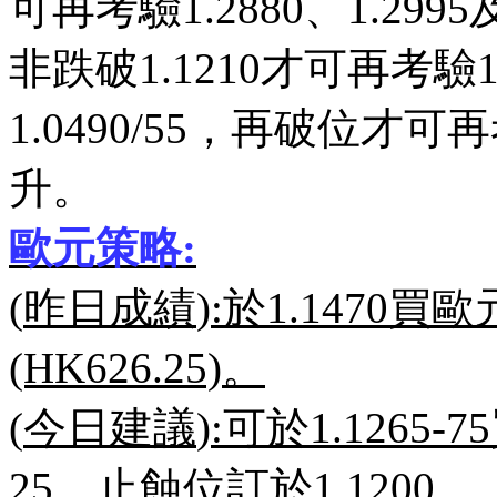
可再考驗
1.2880
、
1.2995
非跌破
1.1210
才可再考驗
1.0490/55
，再破位才可再
升。
歐元策略
:
(
昨日成績
):
於
1.1470
買歐
(HK626.25)
。
(
今日建議
):
可於
1.1265-75
25
，止蝕位訂於
1.1200
。