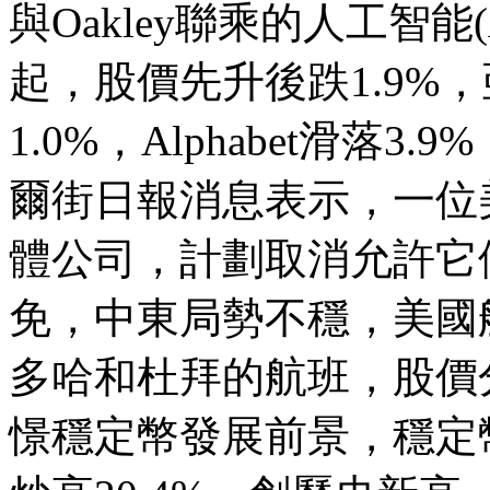
與
Oakley
聯乘的人工智能
起，股價先升後跌
1.9%
，
1.0%
，
Alphabet
滑落
3.9%
爾街日報消息表示，一位
體公司，計劃取消允許它
免
，中東局勢不穩，美國
多哈和杜拜的航班，股價
憬穩定幣發展前景，穩定