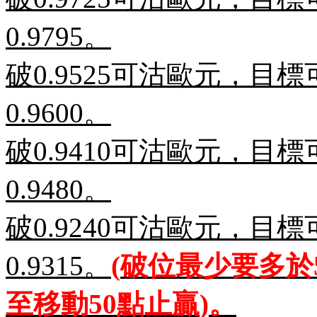
0.9795
。
破
0.9525
可沽歐元，目標
0.9600
。
破
0.9410
可沽歐元，目標
0.9480
。
破
0.9240
可沽歐元，目標
0.9315
。
(
破位最少要多於
至移動
50
點止贏
)
。